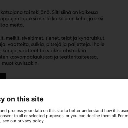
katsojana tai tekijänä. Silti siinä on kaikessa
ppujen lopuksi meillä kaikilla on keho, ja siksi
taa meitä.
, meikit, siveltimet, sienet, telat ja kynäruiskut.
 vaatteita, sulkia, pitsejä ja paljetteja. Iholle
koruja, vaatteet tai vaikka abstraktia
sten kasvomaalauksissa ja teatteritaiteessa,
 muotikuvissakin.
sa on taikaa,
y on this site
n kuvata.
and process your data on this site to better understand how it is us
onsent to all or selected purposes, or you can decline them all. For 
, see our privacy policy.