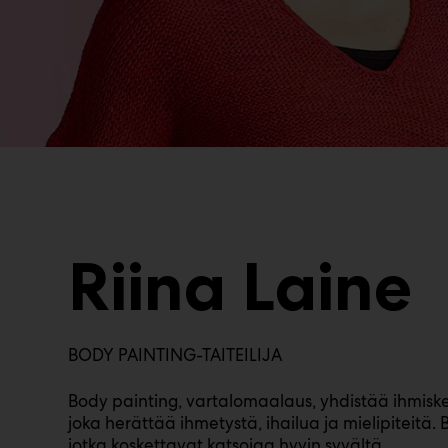
Riina Laine
BODY PAINTING-TAITEILIJA
Body painting, vartalomaalaus, yhdistää ihmisk
joka herättää ihmetystä, ihailua ja mielipiteitä.
jotka koskettavat katsojaa hyvin syvältä.