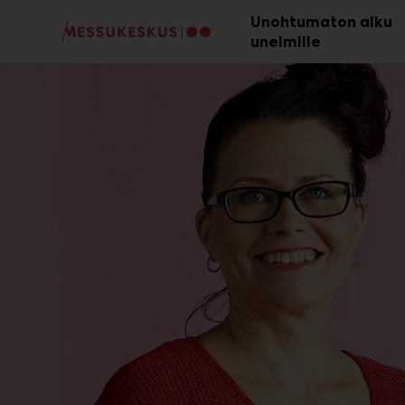
Main
Siirry
Unohtumaton alku
sisältöön
unelmille