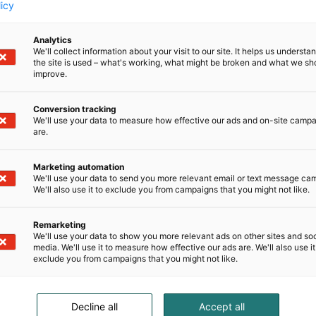
aitureita pääsee
licy
kein
Analytics
We'll collect information about your visit to our site. It helps us underst
the site is used – what's working, what might be broken and what we sh
deltä.”
improve.
Conversion tracking
We'll use your data to measure how effective our ads and on-site camp
lle tunnetuksi Messukeskuksessa järjestettyjen
are.
sta pääsee seuraamaan melkein
sti taidokkaita ja kekseliäisyydessään
Marketing automation
en tuomarointiin, ja se on inspiroinut minua
We'll use your data to send you more relevant email or text message ca
tää osaamistani ja rohkeutta osallistua lajin
We'll also use it to exclude you from campaigns that you might not like.
n ensimmäisenä suomalaisena body paintingin
lla maailmaa opettamassa vartalomaalausta ja
Remarketing
We'll use your data to show you more relevant ads on other sites and soc
media. We'll use it to measure how effective our ads are. We'll also use it
exclude you from campaigns that you might not like.
tähän taidemuotoon livenä. Mutta kisat ovat
Body painting kerää ja vangitsee katseita
noksena messuilla tai promootioissa,
Decline all
Accept all
ä musiikkivideossa tai vaikka valokuvateoksena