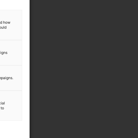
and how
ould
aigns
mpaigns.
ial
 to