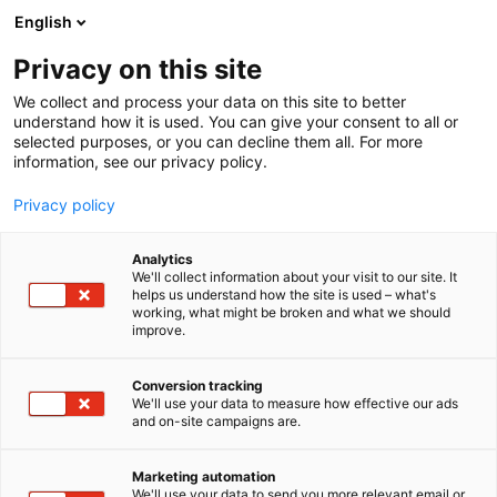
Siirry
English
sisältöön
Privacy on this site
We collect and process your data on this site to better
understand how it is used. You can give your consent to all or
selected purposes, or you can decline them all. For more
information, see our privacy policy.
Privacy policy
Analytics
We'll collect information about your visit to our site. It
helps us understand how the site is used – what's
working, what might be broken and what we should
improve.
Conversion tracking
We'll use your data to measure how effective our ads
and on-site campaigns are.
Johanna Hemminki
Marketing automation
We'll use your data to send you more relevant email or